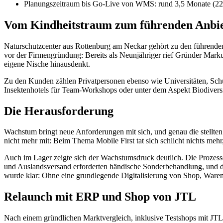
Planungszeitraum bis Go-Live von WMS: rund 3,5 Monate (22
Vom Kindheitstraum zum führenden Anbie
Naturschutzcenter aus Rottenburg am Neckar gehört zu den führenden A
vor der Firmengründung: Bereits als Neunjähriger rief Gründer Mark
eigene Nische hinausdenkt.
Zu den Kunden zählen Privatpersonen ebenso wie Universitäten, Sc
Insektenhotels für Team-Workshops oder unter dem Aspekt Biodiversit
Die Herausforderung
Wachstum bringt neue Anforderungen mit sich, und genau die stellt
nicht mehr mit: Beim Thema Mobile First tat sich schlicht nichts mehr
Auch im Lager zeigte sich der Wachstumsdruck deutlich. Die Prozess
und Auslandsversand erforderten händische Sonderbehandlung, und di
wurde klar: Ohne eine grundlegende Digitalisierung von Shop, War
Relaunch mit ERP und Shop von JTL
Nach einem gründlichen Marktvergleich, inklusive Testshops mit JTL,