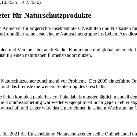
.10.2025 – 4.2.2026)
ter für Naturschutzprodukte
nbietern für artgerechte Insektenhotels, Nisthilfen und Nistkästen für
us Lohmüller seine erste eigene Naturschutzgruppe ins Leben. Aus dies
hulen und Vereine, aber auch Städte, Kommunen und global agierende
ät für einen naturnahen Firmenstandort nutzen.
en Naturschutzcenter zunehmend vor Probleme. Der 2009 eingeführte O
, und das bremste die weitere Skalierung des Geschäfts.
e liefen komplett papierbasiert: Paketlabels mussten täglich manuell
e Kommissionierung war weder wegeoptimiert noch gegen Fehler abgesi
enwirtschaft und Lager wäre das Unternehmen in seinem Wachstum an 
 fiel 2021 die Entscheidung: Naturschutzcenter stellte Onlinehandel u