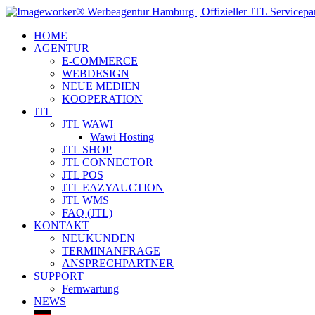
HOME
AGENTUR
E-COMMERCE
WEBDESIGN
NEUE MEDIEN
KOOPERATION
JTL
JTL WAWI
Wawi Hosting
JTL SHOP
JTL CONNECTOR
JTL POS
JTL EAZYAUCTION
JTL WMS
FAQ (JTL)
KONTAKT
NEUKUNDEN
TERMINANFRAGE
ANSPRECHPARTNER
SUPPORT
Fernwartung
NEWS