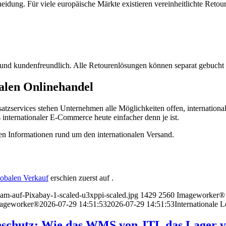
idung. Für viele europäische Märkte existieren vereinheitlichte Retou
t und kundenfreundlich. Alle Retourenlösungen können separat gebucht
nalen Onlinehandel
zservices stehen Unternehmen alle Möglichkeiten offen, internationale
 internationaler E‑Commerce heute einfacher denn je ist.
den Informationen rund um den internationalen Versand.
lobalen Verkauf
erschien zuerst auf
.
am-auf-Pixabay-1-scaled-u3xppi-scaled.jpg
1429
2560
Imageworker®
ageworker®
2026-07-29 14:51:53
2026-07-29 14:51:53
Internationale
nschutz: Wie das WMS von JTL das Lager vo