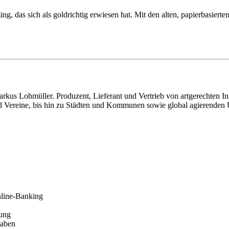
, das sich als goldrichtig erwiesen hat. Mit den alten, papierbasier
us Lohmüller. Produzent, Lieferant und Vertrieb von artgerechten Inse
nd Vereine, bis hin zu Städten und Kommunen sowie global agierende
nline-Banking
ung
gaben