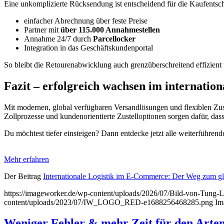
Eine unkomplizierte Rücksendung ist entscheidend für die Kaufentsche
einfacher Abrechnung über feste Preise
Partner mit
über 115.000 Annahmestellen
Annahme 24/7 durch
Parcellocker
Integration in das Geschäftskundenportal
So bleibt die Retourenabwicklung auch grenzüberschreitend effizien
Fazit – erfolgreich wachsen im internatio
Mit modernen, global verfügbaren Versandlösungen und flexiblen Zusat
Zollprozesse und kundenorientierte Zustelloptionen sorgen dafür, dass
Du möchtest tiefer einsteigen? Dann entdecke jetzt alle weiterführen
Mehr erfahren
Der Beitrag
Internationale Logistik im E-Commerce: Der Weg zum g
https://imageworker.de/wp-content/uploads/2026/07/Bild-von-Tung-L
content/uploads/2023/07/IW_LOGO_RED-e1688256468285.png
Im
Weniger Fehler & mehr Zeit für den Arte