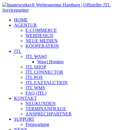
HOME
AGENTUR
E-COMMERCE
WEBDESIGN
NEUE MEDIEN
KOOPERATION
JTL
JTL WAWI
Wawi Hosting
JTL SHOP
JTL CONNECTOR
JTL POS
JTL EAZYAUCTION
JTL WMS
FAQ (JTL)
KONTAKT
NEUKUNDEN
TERMINANFRAGE
ANSPRECHPARTNER
SUPPORT
Fernwartung
NEWS