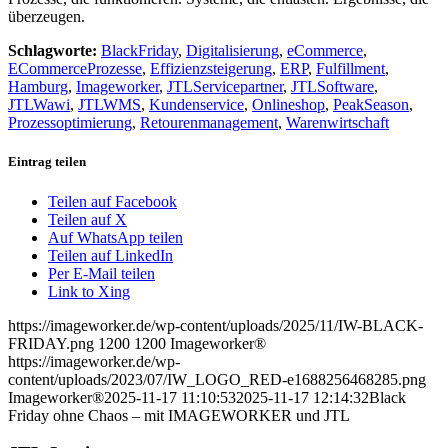
überzeugen.
Schlagworte:
BlackFriday
,
Digitalisierung
,
eCommerce
,
ECommerceProzesse
,
Effizienzsteigerung
,
ERP
,
Fulfillment
,
Hamburg
,
Imageworker
,
JTLServicepartner
,
JTLSoftware
,
JTLWawi
,
JTLWMS
,
Kundenservice
,
Onlineshop
,
PeakSeason
,
Prozessoptimierung
,
Retourenmanagement
,
Warenwirtschaft
Eintrag teilen
Teilen auf Facebook
Teilen auf X
Auf WhatsApp teilen
Teilen auf LinkedIn
Per E-Mail teilen
Link to Xing
https://imageworker.de/wp-content/uploads/2025/11/IW-BLACK-
FRIDAY.png
1200
1200
Imageworker®
https://imageworker.de/wp-
content/uploads/2023/07/IW_LOGO_RED-e1688256468285.png
Imageworker®
2025-11-17 11:10:53
2025-11-17 12:14:32
Black
Friday ohne Chaos – mit IMAGEWORKER und JTL