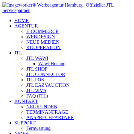
HOME
AGENTUR
E-COMMERCE
WEBDESIGN
NEUE MEDIEN
KOOPERATION
JTL
JTL WAWI
Wawi Hosting
JTL SHOP
JTL CONNECTOR
JTL POS
JTL EAZYAUCTION
JTL WMS
FAQ (JTL)
KONTAKT
NEUKUNDEN
TERMINANFRAGE
ANSPRECHPARTNER
SUPPORT
Fernwartung
NEWS