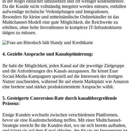
in der Regel einfacher umzusetzen und oft weniger kostenintensiv.
Da die Kanäle nicht vollständig integriert werden müssen, entfallen
aufwendige technische Verknüpfungen und Integrationen.
Besonders für kleine und mittelständische Onlinehändler ist das
Multichannel-Modell eine gute Möglichkeit, die Reichweite zu
erhöhen, ohne hohe Investitionen in komplexe IT-Infrastrukturen
tätigen zu müssen.
4. Gezielte Ansprache und Kanaloptimierung:
Ihr habt die Möglichkeit, jeden Kanal auf die jeweilige Zielgruppe
und die Anforderungen des Kanals anzupassen. Ihr könnt Eure
Social-Media-Kampagnen speziell auf die Interessen der dortigen
Nutzer zuschneiden, während Ihr auf einem Marktplatz wie Amazon
eine breitere und stärker produktorientierte Ansprache wählt.
5. Gesteigerte Conversion-Rate durch kanalübergreifende
Präsenz:
Einige Kunden wechseln zwischen verschiedenen Plattformen,
bevor sie eine Kaufentscheidung treffen. Mit einer Multichannel-
Strategie erreicht Ihr die Kunden dort, wo sie sich bereits aufhalten,
und könnt sie auf dem Kanal abholen, der für sie am bequemsten ist.