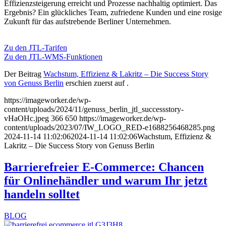
Effizienzsteigerung erreicht und Prozesse nachhaltig optimiert. Das
Ergebnis? Ein glückliches Team, zufriedene Kunden und eine rosige
Zukunft für das aufstrebende Berliner Unternehmen.
Zu den JTL-Tarifen
Zu den JTL-WMS-Funktionen
Der Beitrag
Wachstum, Effizienz & Lakritz – Die Success Story
von Genuss Berlin
erschien zuerst auf
.
https://imageworker.de/wp-
content/uploads/2024/11/genuss_berlin_jtl_successstory-
vHaOHc.jpeg
366
650
https://imageworker.de/wp-
content/uploads/2023/07/IW_LOGO_RED-e1688256468285.png
2024-11-14 11:02:06
2024-11-14 11:02:06
Wachstum, Effizienz &
Lakritz – Die Success Story von Genuss Berlin
Barrierefreier E-Commerce: Chancen
für Onlinehändler und warum Ihr jetzt
handeln solltet
BLOG