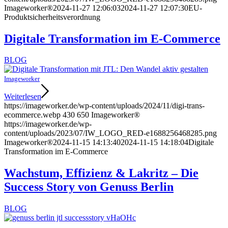
Imageworker®
2024-11-27 12:06:03
2024-11-27 12:07:30
EU-
Produktsicherheitsverordnung
Digitale Transformation im E-Commerce
BLOG
Imageworker
Weiterlesen
https://imageworker.de/wp-content/uploads/2024/11/digi-trans-
ecommerce.webp
430
650
Imageworker®
https://imageworker.de/wp-
content/uploads/2023/07/IW_LOGO_RED-e1688256468285.png
Imageworker®
2024-11-15 14:13:40
2024-11-15 14:18:04
Digitale
Transformation im E-Commerce
Wachstum, Effizienz & Lakritz – Die
Success Story von Genuss Berlin
BLOG