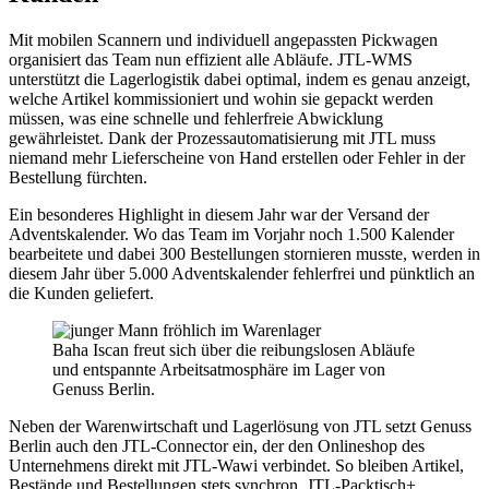
Mit mobilen Scannern und individuell angepassten Pickwagen
organisiert das Team nun effizient alle Abläufe. JTL-WMS
unterstützt die Lagerlogistik dabei optimal, indem es genau anzeigt,
welche Artikel kommissioniert und wohin sie gepackt werden
müssen, was eine schnelle und fehlerfreie Abwicklung
gewährleistet. Dank der Prozessautomatisierung mit JTL muss
niemand mehr Lieferscheine von Hand erstellen oder Fehler in der
Bestellung fürchten.
Ein besonderes Highlight in diesem Jahr war der Versand der
Adventskalender. Wo das Team im Vorjahr noch 1.500 Kalender
bearbeitete und dabei 300 Bestellungen stornieren musste, werden in
diesem Jahr über 5.000 Adventskalender fehlerfrei und pünktlich an
die Kunden geliefert.
Baha Iscan freut sich über die reibungslosen Abläufe
und entspannte Arbeitsatmosphäre im Lager von
Genuss Berlin.
Neben der Warenwirtschaft und Lagerlösung von JTL setzt Genuss
Berlin auch den JTL-Connector ein, der den Onlineshop des
Unternehmens direkt mit JTL-Wawi verbindet. So bleiben Artikel,
Bestände und Bestellungen stets synchron. JTL-Packtisch+