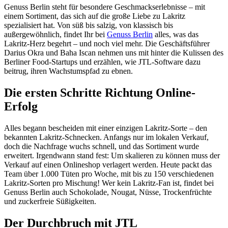
Genuss Berlin steht für besondere Geschmackserlebnisse – mit
einem Sortiment, das sich auf die große Liebe zu Lakritz
spezialisiert hat. Von süß bis salzig, von klassisch bis
außergewöhnlich, findet Ihr bei
Genuss Berlin
alles, was das
Lakritz-Herz begehrt – und noch viel mehr. Die Geschäftsführer
Darius Okra und Baha Iscan nehmen uns mit hinter die Kulissen des
Berliner Food-Startups und erzählen, wie JTL-Software dazu
beitrug, ihren Wachstumspfad zu ebnen.
Die ersten Schritte Richtung Online-
Erfolg
Alles begann bescheiden mit einer einzigen Lakritz-Sorte – den
bekannten Lakritz-Schnecken. Anfangs nur im lokalen Verkauf,
doch die Nachfrage wuchs schnell, und das Sortiment wurde
erweitert. Irgendwann stand fest: Um skalieren zu können muss der
Verkauf auf einen Onlineshop verlagert werden. Heute packt das
Team über 1.000 Tüten pro Woche, mit bis zu 150 verschiedenen
Lakritz-Sorten pro Mischung! Wer kein Lakritz-Fan ist, findet bei
Genuss Berlin auch Schokolade, Nougat, Nüsse, Trockenfrüchte
und zuckerfreie Süßigkeiten.
Der Durchbruch mit JTL