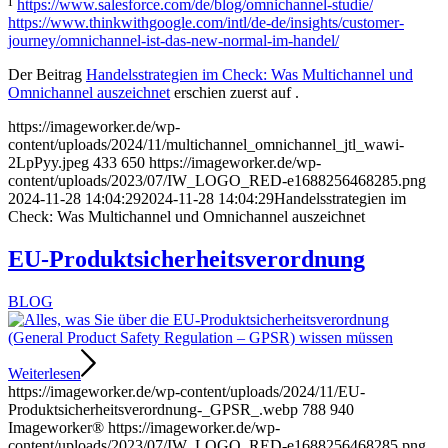
¹
https://www.salesforce.com/de/blog/omnichannel-studie/
https://www.thinkwithgoogle.com/intl/de-de/insights/customer-
journey/omnichannel-ist-das-new-normal-im-handel/
Der Beitrag
Handelsstrategien im Check: Was Multichannel und
Omnichannel auszeichnet
erschien zuerst auf
.
https://imageworker.de/wp-
content/uploads/2024/11/multichannel_omnichannel_jtl_wawi-
2LpPyy.jpeg
433
650
https://imageworker.de/wp-
content/uploads/2023/07/IW_LOGO_RED-e1688256468285.png
2024-11-28 14:04:29
2024-11-28 14:04:29
Handelsstrategien im
Check: Was Multichannel und Omnichannel auszeichnet
EU-Produktsicherheitsverordnung
BLOG
Weiterlesen
https://imageworker.de/wp-content/uploads/2024/11/EU-
Produktsicherheitsverordnung-_GPSR_.webp
788
940
Imageworker®
https://imageworker.de/wp-
content/uploads/2023/07/IW_LOGO_RED-e1688256468285.png