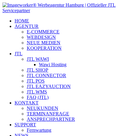
HOME
AGENTUR
E-COMMERCE
WEBDESIGN
NEUE MEDIEN
KOOPERATION
JTL
JTL WAWI
Wawi Hosting
JTL SHOP
JTL CONNECTOR
JTL POS
JTL EAZYAUCTION
JTL WMS
FAQ (JTL)
KONTAKT
NEUKUNDEN
TERMINANFRAGE
ANSPRECHPARTNER
SUPPORT
Fernwartung
NEWS