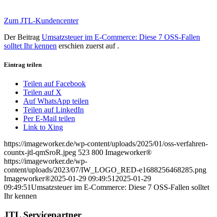
Zum JTL-Kundencenter
Der Beitrag
Umsatzsteuer im E-Commerce: Diese 7 OSS-Fallen
solltet Ihr kennen
erschien zuerst auf
.
Eintrag teilen
Teilen auf Facebook
Teilen auf X
Auf WhatsApp teilen
Teilen auf LinkedIn
Per E-Mail teilen
Link to Xing
https://imageworker.de/wp-content/uploads/2025/01/oss-verfahren-
countx-jtl-qmSroR.jpeg
523
800
Imageworker®
https://imageworker.de/wp-
content/uploads/2023/07/IW_LOGO_RED-e1688256468285.png
Imageworker®
2025-01-29 09:49:51
2025-01-29
09:49:51
Umsatzsteuer im E-Commerce: Diese 7 OSS-Fallen solltet
Ihr kennen
JTL Servicepartner