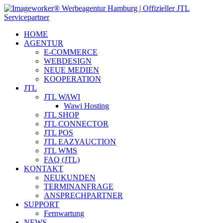
HOME
AGENTUR
E-COMMERCE
WEBDESIGN
NEUE MEDIEN
KOOPERATION
JTL
JTL WAWI
Wawi Hosting
JTL SHOP
JTL CONNECTOR
JTL POS
JTL EAZYAUCTION
JTL WMS
FAQ (JTL)
KONTAKT
NEUKUNDEN
TERMINANFRAGE
ANSPRECHPARTNER
SUPPORT
Fernwartung
NEWS