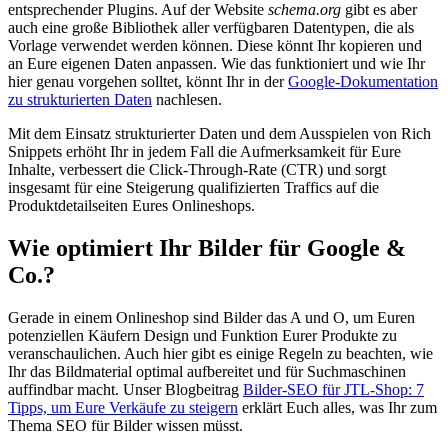
entsprechender Plugins. Auf der Website
schema.org
gibt es aber
auch eine große Bibliothek aller verfügbaren Datentypen, die als
Vorlage verwendet werden können. Diese könnt Ihr kopieren und
an Eure eigenen Daten anpassen. Wie das funktioniert und wie Ihr
hier genau vorgehen solltet, könnt Ihr in der
Google-Dokumentation
zu strukturierten Daten
nachlesen.
Mit dem Einsatz strukturierter Daten und dem Ausspielen von Rich
Snippets erhöht Ihr in jedem Fall die Aufmerksamkeit für Eure
Inhalte, verbessert die Click-Through-Rate (CTR) und sorgt
insgesamt für eine Steigerung qualifizierten Traffics auf die
Produktdetailseiten Eures Onlineshops.
Wie optimiert Ihr Bilder für Google &
Co.?
Gerade in einem Onlineshop sind Bilder das A und O, um Euren
potenziellen Käufern Design und Funktion Eurer Produkte zu
veranschaulichen. Auch hier gibt es einige Regeln zu beachten, wie
Ihr das Bildmaterial optimal aufbereitet und für Suchmaschinen
auffindbar macht. Unser Blogbeitrag
Bilder-SEO für JTL-Shop: 7
Tipps, um Eure Verkäufe zu steigern
erklärt Euch alles, was Ihr zum
Thema SEO für Bilder wissen müsst.