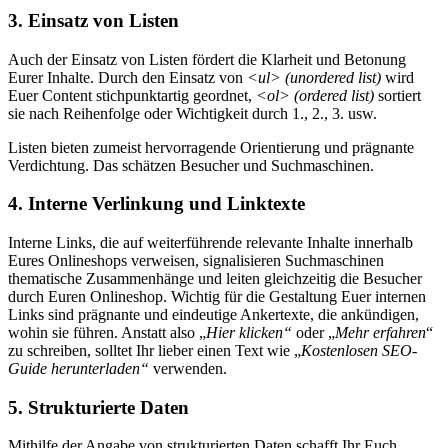
3. Einsatz von Listen
Auch der Einsatz von Listen fördert die Klarheit und Betonung
Eurer Inhalte. Durch den Einsatz von
<ul> (unordered list)
wird
Euer Content stichpunktartig geordnet,
<ol> (ordered list)
sortiert
sie nach Reihenfolge oder Wichtigkeit durch 1., 2., 3. usw.
Listen bieten zumeist hervorragende Orientierung und prägnante
Verdichtung. Das schätzen Besucher und Suchmaschinen.
4. Interne Verlinkung und Linktexte
Interne Links, die auf weiterführende relevante Inhalte innerhalb
Eures Onlineshops verweisen, signalisieren Suchmaschinen
thematische Zusammenhänge und leiten gleichzeitig die Besucher
durch Euren Onlineshop. Wichtig für die Gestaltung Euer internen
Links sind prägnante und eindeutige Ankertexte, die ankündigen,
wohin sie führen. Anstatt also „
Hier klicken“
oder „
Mehr erfahren
“
zu schreiben, solltet Ihr lieber einen Text wie „
Kostenlosen SEO-
Guide herunterladen“
verwenden.
5. Strukturierte Daten
Mithilfe der Angabe von strukturierten Daten schafft Ihr Euch