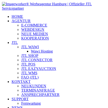
HOME
AGENTUR
E-COMMERCE
WEBDESIGN
NEUE MEDIEN
KOOPERATION
JTL
JTL WAWI
Wawi Hosting
JTL SHOP
JTL CONNECTOR
JTL POS
JTL EAZYAUCTION
JTL WMS
FAQ (JTL)
KONTAKT
NEUKUNDEN
TERMINANFRAGE
ANSPRECHPARTNER
SUPPORT
Fernwartung
NEWS