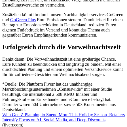
Zustellungsversuche zu vermeiden.
Zusätzlich könnt Ihr durch unsere Nachhaltigkeitsservices GoGreen
und
GoGreen Plus
Eure Emissionen steuern. Damit leistet Ihr einen
Beitrag zur Emissionsreduktion in Deutschland, reduziert Euren
eigenen Fußabdruck im Versand und könnt das Thema auch
gegenüber Euren Empfängerkunden kommunizieren.
Erfolgreich durch die Vorweihnachtszeit
Denkt daran: Die Vorweihnachtszeit ist eine großartige Chance,
Eure Kunden zu beeindrucken und langfristig zu binden. Mit einer
durchdachten Planung und einem optimierten Versandservice könnt
Ihr für zufriedene Gesichter am Weihnachtsabend sorgen.
*Quelle: Die Plattform Fiverr hat das unabhängige
Marktforschungsunternehmen „Censuswide“ mit einer Studie
beauftragt, die international 2.508 KMU-Inhaber und
Führungskräfte im Einzelhandel und eCommerce befragt hat.
Darunter waren 504 Unternehmer sowie 503 Konsumenten aus
Deutschland.
With Gen Z Planning to Spend More This Holiday Season, Retailers
Intensify Focus on AI, Social Media, and Deep Discounts
(fiverr.com)