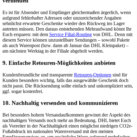
vermeiden
Es ist für Absender und Empfänger gleichermaßen ärgerlich, wenn
aufgrund fehlerhafter Adressen oder unzureichender Angaben
sehnlichst erwartete Geschenke wieder den Rückweg ins Lager
antreten müssen. Den daraus entstehenden Mehraufwand könnt Ihr
Euch ersparen: mit dem
Service Filial-Routing
von DHL. Denn mit
diesem Service können unzustellbare Sendungen – sowohl Pakete
als auch Warenpost (bzw. dann ab Januar das DHL Kleinpaket) –
am nächsten Werktag in der Filiale abgeholt werden.
9. Einfache Retouren-Möglichkeiten anbieten
Kundenfreundliche und transparente
Retouren-Optionen
sind für
Kunden besonders wichtig, falls das ausgewählte Geschenk doch
nicht passt. Die Rücksendung sollte einfach und unkompliziert sein,
ggf. sogar kostenfrei.
10. Nachhaltig versenden und kommunizieren
Bei besonders hohem Versandaufkommen gewinnt der Aspekt des
nachhaltigen Versands noch mehr an Bedeutung. DHL bietet Euch
als Vorreiter in der Nachhaltigkeit einen möglichst niedrigen CO2e-
Fußabdruck im nationalen Warenversand mit den meisten
Empfängerservices an, um zusätzliche Wege aufgrund mehrfacher